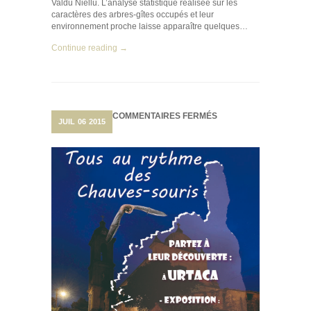
Valdu Niellu. L’analyse statistique réalisée sur les
caractères des arbres-gîtes occupés et leur
environnement proche laisse apparaître quelques…
Continue reading →
SUR
COMMENTAIRES FERMÉS
JUIL
06
2015
TOUS
AU
RYTHME
DES
CHAUVES-
SOURIS
DANS
LE
NEBBIU