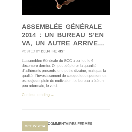
ASSEMBLÉE GÉNÉRALE
2014 : UN BUREAU S’EN
VA, UN AUTRE ARRIVE…
POSTED BY
DELPHINE RIST
L’assemblée Générale du GCC a eu lieu le 6
décembre dernier. On peut déplorer la quantité
d’adhérents présents, une petite dizaine, mais pas la
qualité : l’investissement de ces quelques personnes
est toujours plein de motivation. Le bureau a été un
peu reformaté, le voici…
Continue reading →
SUR
COMMENTAIRES FERMÉS
OCT
27
2014
PROGRAMME