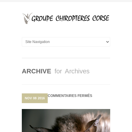
ARCHIVE
for Archives
SUR
COMMENTAIRES FERMÉS
NOV
08
2016
UNE
NOUVELLE
ESPÈCE
ENDÉMIQUE
À
LA
CORSE???