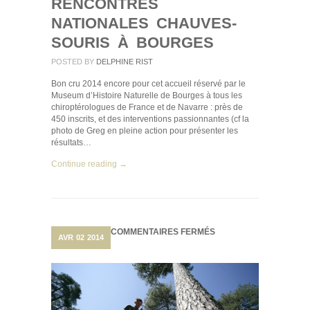
RENCONTRES
NATIONALES CHAUVES-
SOURIS À BOURGES
POSTED BY
DELPHINE RIST
Bon cru 2014 encore pour cet accueil réservé par le
Museum d’Histoire Naturelle de Bourges à tous les
chiroptérologues de France et de Navarre : près de
450 inscrits, et des interventions passionnantes (cf la
photo de Greg en pleine action pour présenter les
résultats…
Continue reading →
SUR
COMMENTAIRES FERMÉS
AVR
02
2014
TÉLÉMÉTRIE
SUR
LES
ESPÈCES
FORESTIÈRES
À