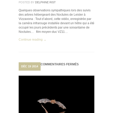
POSTED BY
DELPHINE RIST
Quelques observations sympathiques lors des suivis
des arbres hébergeant des Noctules de Leisler à
Vizzavona : Tout d’abord, cette vidéo, enregistrée par
la caméra infrarouge installée devant un hêtre qui a été
occupé les jours précédents par une soixantaine de
Noctules… film moyen-duc VZ11…
Continue reading →
SUR
COMMENTAIRES FERMÉS
DÉC
19
2014
ASSEMBLÉE
GÉNÉRALE
2014
:
UN
BUREAU
S’EN
VA,
UN
AUTRE
ARRIVE…