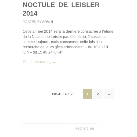
NOCTULE DE LEISLER
2014
POSTED BY
ADMIN
Cette année 2014 sera la dernière consacrée à l’étude
de la Noctule de Leisler par télémétrie, 2 sessions
comme toujours, mais consacrées cette fois à la
recherche de leurs gîtes arboricoles : – du 10 au 19
juin – du 15 au 24 juillet
Continue reading →
PAGE 1 OF 2
1
2
→