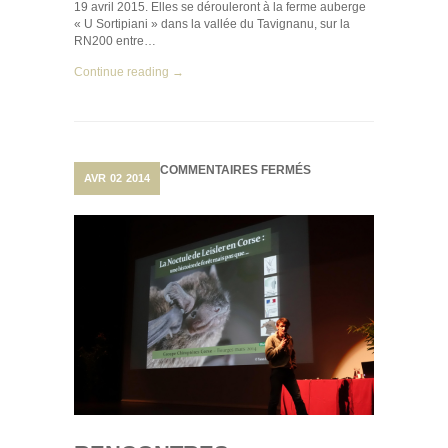
19 avril 2015. Elles se dérouleront à la ferme auberge
« U Sortipiani » dans la vallée du Tavignanu, sur la
RN200 entre…
Continue reading →
SUR
COMMENTAIRES FERMÉS
AVR
02
2014
RENCONTRES
NATIONALES
CHAUVES-
SOURIS
À
BOURGES