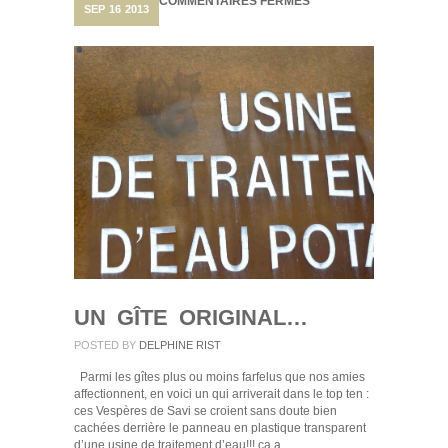
SUR
COMMENTAIRES FERMÉS
SEP
16
2013
UN
GÎTE
ORIGINAL…
UN GÎTE ORIGINAL…
POSTED BY
DELPHINE RIST
Parmi les gîtes plus ou moins farfelus que nos amies
affectionnent, en voici un qui arriverait dans le top ten :
ces Vespères de Savi se croient sans doute bien
cachées derrière le panneau en plastique transparent
d’une usine de traitement d’eau!!! ça a…