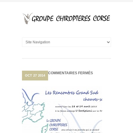
SUR
COMMENTAIRES FERMÉS
OCT
27
2014
PROGRAMME
RENCONTRES
GRAND
SUD
18-
19
AVRIL
2015