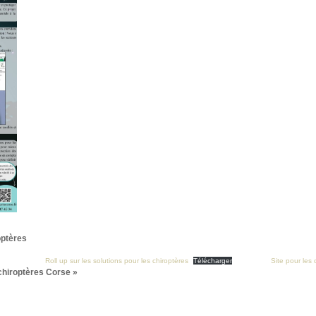
optères
Roll up sur les solutions pour les chiroptères
Télécharger
Site pour les
chiroptères Corse »