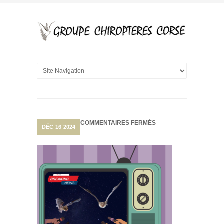
SUR
COMMENTAIRES FERMÉS
DÉC
16
2024
NOUVEAU
DOCUMENTAIRE
« BELLE
DE
NUIT »