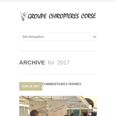
ARCHIVE
for 2017
SUR
COMMENTAIRES FERMÉS
JUIN
06
2017
À
LA
DÉCOUVERTE
DES
CHAUVES-
SOURIS