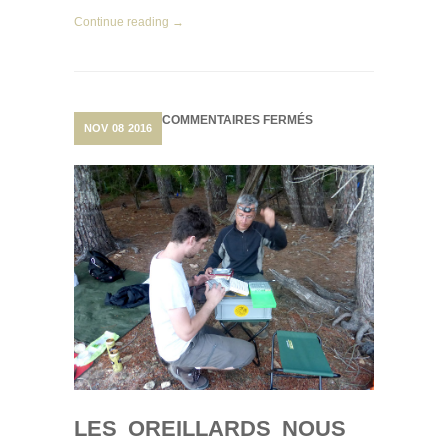
Continue reading →
SUR
COMMENTAIRES FERMÉS
NOV
08
2016
LES
OREILLARDS
NOUS
JOUENT
DES
TOURS…
LES OREILLARDS NOUS