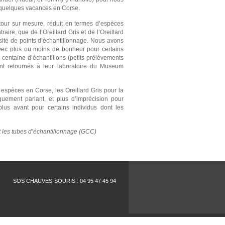
r quelques vacances en Corse.
tour sur mesure, réduit en termes d’espèces
ire, que de l’Oreillard Gris et de l’Oreillard
rsité de points d’échantillonnage. Nous avons
 avec plus ou moins de bonheur pour certains
e centaine d’échantillons (petits prélèvements
nt retournés à leur laboratoire du Museum
espèces en Corse, les Oreillard Gris pour la
uement parlant, et plus d’imprécision pour
 plus avant pour certains individus dont les
t les tubes d’échantillonnage (GCC)
SOS CHAUVES-SOURIS : 04 95 47 45 94
idée cadeau homme