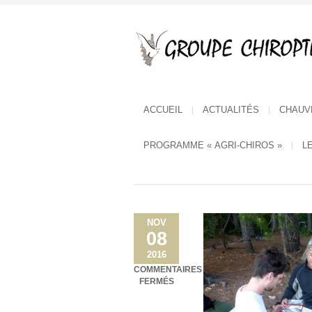
ACCUEIL
ACTUALITÉS
CHAUV
PROGRAMME « AGRI-CHIROS »
L
NOV
08
2016
COMMENTAIRES
SUR
FERMÉS
LES
OREILLARDS