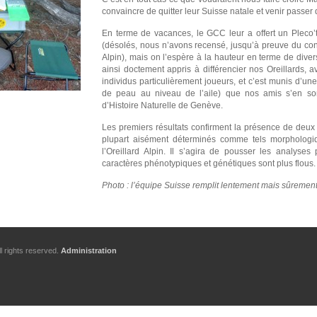
convaincre de quitter leur Suisse natale et venir passe
En terme de vacances, le GCC leur a offert un Pleco’
(désolés, nous n’avons recensé, jusqu’à preuve du contra
Alpin), mais on l’espère à la hauteur en terme de dive
ainsi doctement appris à différencier nos Oreillards,
individus particulièrement joueurs, et c’est munis d’un
de peau au niveau de l’aile) que nos amis s’en so
d’Histoire Naturelle de Genève.
Les premiers résultats confirment la présence de deux 
plupart aisément déterminés comme tels morphologiq
l’Oreillard Alpin. Il s’agira de pousser les analyses
caractères phénotypiques et génétiques sont plus flous.
Photo : l’équipe Suisse remplit lentement mais sûremen
l rights reserved.
Administration