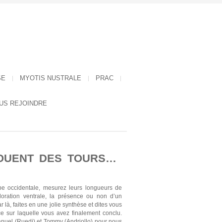
SE
MYOTIS NUSTRALE
PRAC
US REJOINDRE
JOUENT DES TOURS…
pe occidentale, mesurez leurs longueurs de
oloration ventrale, la présence ou non d’un
 là, faites en une jolie synthèse et dites vous
e sur laquelle vous avez finalement conclu.
Manuel (Ruedi) et Tommy (Andriollo) pour nous