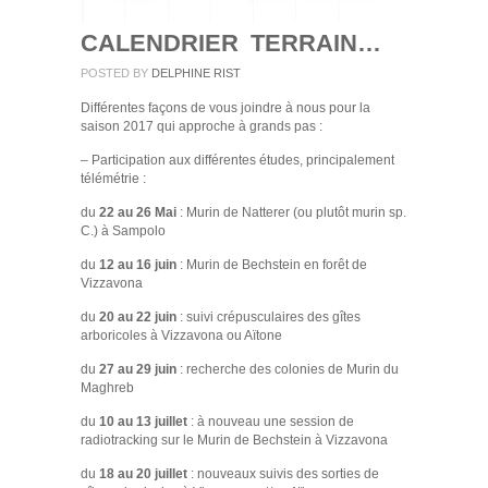
CALENDRIER TERRAIN…
POSTED BY
DELPHINE RIST
Différentes façons de vous joindre à nous pour la
saison 2017 qui approche à grands pas :
– Participation aux différentes études, principalement
télémétrie :
du
22 au 26 Mai
: Murin de Natterer (ou plutôt murin sp.
C.) à Sampolo
du
12 au 16 juin
: Murin de Bechstein en forêt de
Vizzavona
du
20 au 22 juin
: suivi crépusculaires des gîtes
arboricoles à Vizzavona ou Aïtone
du
27 au 29 juin
: recherche des colonies de Murin du
Maghreb
du
10 au 13 juillet
: à nouveau une session de
radiotracking sur le Murin de Bechstein à Vizzavona
du
18 au 20 juillet
: nouveaux suivis des sorties de