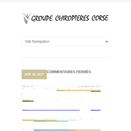
SUR
COMMENTAIRES FERMÉS
AVR
25
2017
CALENDRIER
TERRAIN…