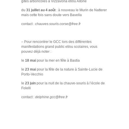
gîtes arboricoles à Vizzavona et/ou Aïtone
du
31 juillet au 4 août
: à nouveau le Murin de Natterer
mais cette fois sans doute vers Bavella
contact :
chauves.souris.corse@free.fr
– Pour rencontrer le GCC lors des différentes
manifestations grand public et/ou scolaires, vous
pouvez déjà noter :
le
18 mai
pour la mer en fête à Bastia
le
23 mai
pour la fête de la nature à Sainte-Lucie de
Porto-Vecchio
le
23 juin
pour la nuit de la chauve-souris à l’école de
Folelli
contact :
delphine.gcc@free.fr