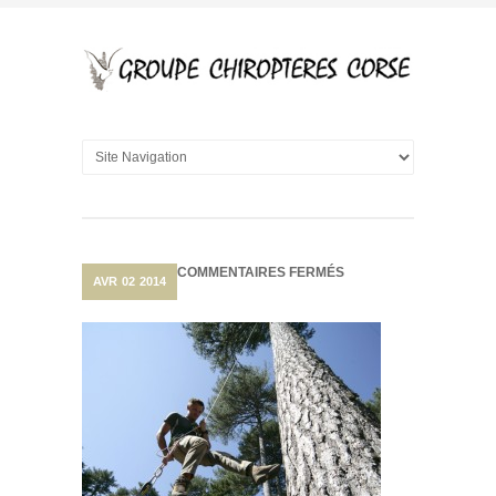
SUR
COMMENTAIRES FERMÉS
AVR
02
2014
TÉLÉMÉTRIE
SUR
LES
ESPÈCES
FORESTIÈRES
À
ASCU