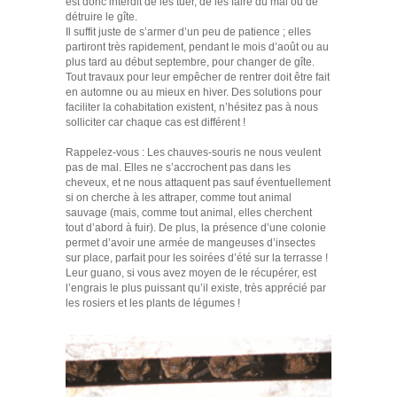
est donc interdit de les tuer, de les faire du mal ou de
détruire le gîte.
Il suffit juste de s’armer d’un peu de patience ; elles
partiront très rapidement, pendant le mois d’août ou au
plus tard au début septembre, pour changer de gîte.
Tout travaux pour leur empêcher de rentrer doit être fait
en automne ou au mieux en hiver. Des solutions pour
faciliter la cohabitation existent, n’hésitez pas à nous
solliciter car chaque cas est différent !
Rappelez-vous : Les chauves-souris ne nous veulent
pas de mal. Elles ne s’accrochent pas dans les
cheveux, et ne nous attaquent pas sauf éventuellement
si on cherche à les attraper, comme tout animal
sauvage (mais, comme tout animal, elles cherchent
tout d’abord à fuir). De plus, la présence d’une colonie
permet d’avoir une armée de mangeuses d’insectes
sur place, parfait pour les soirées d’été sur la terrasse !
Leur guano, si vous avez moyen de le récupérer, est
l’engrais le plus puissant qu’il existe, très apprécié par
les rosiers et les plants de légumes !