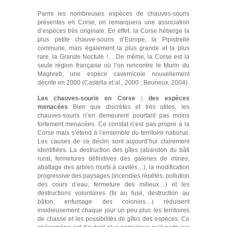
Parmi les nombreuses espèces de chauves-souris
présentes en Corse, on remarquera une association
d’espèces très originale. En effet, la Corse héberge la
plus petite chauve-souris d’Europe, la Pipistrelle
commune, mais également la plus grande et la plus
rare, la Grande Noctule !… De même, la Corse est la
seule région française où l’on rencontre le Murin du
Maghreb, une espèce cavernicole nouvellement
décrite en 2000 (Castella et al., 2000 ; Beuneux, 2004).
Les chauves-souris en Corse : des espèces
menacées
Bien que discrètes et très utiles, les
chauves-souris n’en demeurent pourtant pas moins
fortement menacées. Ce constat n’est pas propre à la
Corse mais s’étend à l’ensemble du territoire national.
Les causes de ce déclin sont aujourd’hui clairement
identifiées. La destruction des gîtes (abandon du bâti
rural, fermetures définitives des galeries de mines,
abattage des arbres morts à cavités…), la modification
progressive des paysages (incendies répétés, pollution
des cours d’eau, fermeture des milieux…) et les
destructions volontaires (tir au fusil, destruction au
bâton, enfumage des colonies…) réduisent
insidieusement chaque jour un peu plus les territoires
de chasse et les possibilités de gîtes des espèces. Ce