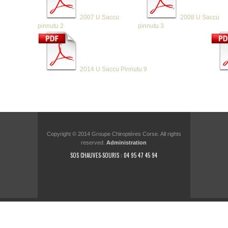
2007
U Saccu
2008
U Saccu
pinnutu 2
pinnutu 3
2014
U Saccu Pinnutu 9
Copyright © 2014 Groupe Chiroptères Corse. All rights
reserved.
Administration
SOS CHAUVES-SOURIS : 04 95 47 45 94
idée cadeau homme