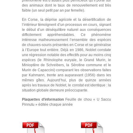
phénomène est d’autant plus pernicieux qu’il porte sur
des animaux dont le taux de renouvellement est très
faible (un seul petit par an par femelle).
En Corse, la déprise agricole et la désertification de
l’intérieur témoignent d’un processus en cours, signant
le début d’un déséquilibre naturel aux conséquences
difficilement appréhendables. Ce phénomène
intéresse malheureusement l’ensemble des espèces
de chauves-souris présentes en Corse et se généralise
à l’Europe tout entière. Déjà en 1986, Noblet constate
une régression notable des effectifs pour au moins cinq
espèces (le Rhinolophe euryale, le Grand Murin, le
Minioptère de Schreibers, la Sérotine commune et le
Murin de Capaccini) comparant les observations faites
par Kahmann, trente ans auparavant (1956) dans les
mêmes gîtes. Aujourd’hui, plus de quinze années
après les travaux de Noblet, le constat est identique : la
situation globale demeure préoccupante.
Plaquettes d’information
Feuille de chou « U Saccu
Pinnutu » éditée chaque année