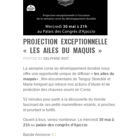
PROJECTION EXCEPTIONNELLE
« LES AILES DU MAQUIS »
POSTED BY
DELPHINE RIST
La semaine corse du développement durable nous
offre une opportunité unique de diffuser «
les ailes du
maquis
« , film-documentaire de Tanguy Stoecklé et
Marie Amiguet qui retrace nos actions d’étude et de
protection des chauves-souris en Corse.
52 minutes pour partir à la découverte du monde
fascinant de ces petits mammifères volants, si proches
et pourtant si furtifs.
Ouvert à tous, venez nombreux. Le mercredi
30 mai à
21h
au
palais des congrès d’Ajaccio
.
Bande Annonce
ICI