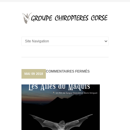
SUR
COMMENTAIRES FERMÉS
MAI
09
2018
PROJECTION
EXCEPTIONNELLE
« LES
AILES
DU
MAQUIS »