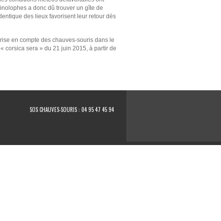
hinolophes a donc dû trouver un gîte de
dentique des lieux favorisent leur retour dès
rise en compte des chauves-souris dans le
 corsica sera » du 21 juin 2015, à partir de
SOS CHAUVES-SOURIS : 04 95 47 45 94
idée cadeau homme