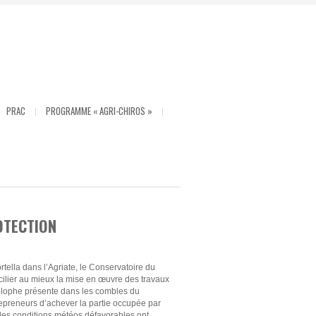
PRAC
PROGRAMME « AGRI-CHIROS »
OTECTION
tella dans l’Agriate, le Conservatoire du
ncilier au mieux la mise en œuvre des travaux
nolophe présente dans les combles du
repreneurs d’achever la partie occupée par
s des conditions météos défavorables ont