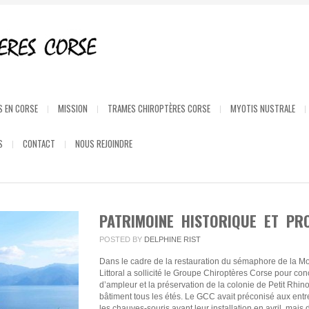
S EN CORSE
MISSION
TRAMES CHIROPTÈRES CORSE
MYOTIS NUSTRALE
S
CONTACT
NOUS REJOINDRE
PATRIMOINE HISTORIQUE ET PR
POSTED BY
DELPHINE RIST
Dans le cadre de la restauration du sémaphore de la Mor
Littoral a sollicité le Groupe Chiroptères Corse pour co
d’ampleur et la préservation de la colonie de Petit Rhi
bâtiment tous les étés. Le GCC avait préconisé aux ent
les chauves-souris avant leur installation en avril, mai