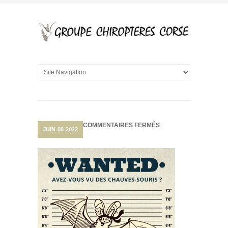
SUR
COMMENTAIRES FERMÉS
JUIN
08
2022
HABITANTS
DE
EVISA,
FIGARI
ET
PORTO
VECCHIO
:
NOUS
AVONS
BESOIN