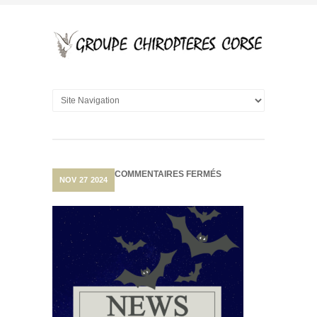
SUR
COMMENTAIRES FERMÉS
NOV
27
2024
EN
CORSE,
LES
VIGNERONS
ENGAGENT
DES
CHAUVES-
SOURIS…
CONTRE
LES
INSECTES