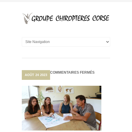
SUR
COMMENTAIRES FERMÉS
AOÛT
24
2023
PRÉSERVATION
DES
CHAUVES-
SOURIS,
LA
NÉCESSITÉ
D’UNE
CONCERTATION