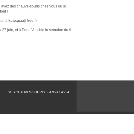
us avez des chauve-souris chez vous ou si
out !
ail à
kate.gcc@free.fr
 27 juin, et à Porto Vecchio la semaine du 9
SOS CHAUVES-SOURIS : 04 95 47 45 94
idée cadeau homme