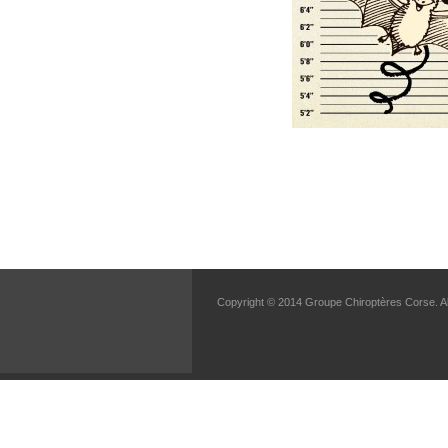
EVISA,
FIGARI
ET
PORTO
VECCHIO
:
NOUS
AVONS
BESOIN
DE
VOUS
!
Copyright © 2014 Groupe Chiroptères Corse. Al