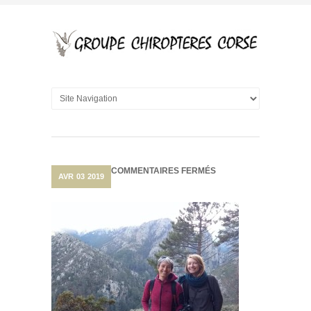
SUR
COMMENTAIRES FERMÉS
AVR
03
2019
DU
NOUVEAU
AU
GCC!