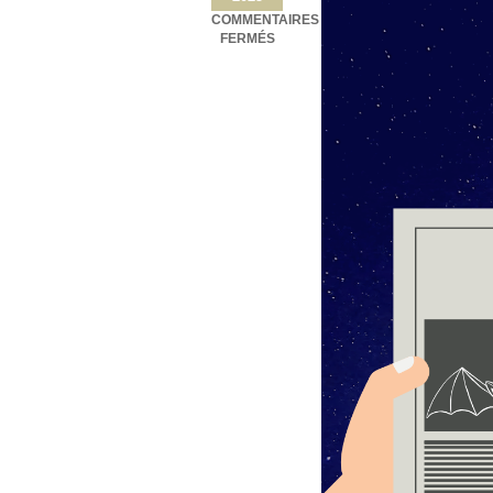
COMMENTAIRES
SUR
FERMÉS
HAUTE-
CORSE :
LA
PROTECTION
DES
CHAUVES-
SOURIS
SE
BÂTIT
DANS
LES
VIGNES
BALANINES