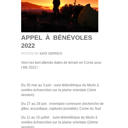
APPEL À BÉNÉVOLES
2022
POSTED BY
KATE DERRICK
Voici les tant attendu dates de terrain en Corse pour
l’été 2022 !
Du 30 mai au 3 juin : suivi télémétrique du Murin à
oreilles échancrées sur la plaine orientale (1ière
session)
Du 27 au 29 juin : inventaire commune (recherche de
gîtes, acoustique, captures possible), Corse du Sud
Du 11 au 15 juillet : suivi télémétrique du Murin à
oreilles échancrées sur la plaine orientale (2ième
session)