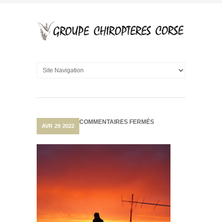
SUR
COMMENTAIRES FERMÉS
AVR
29
2022
APPEL
À
BÉNÉVOLES
2022