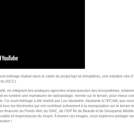
métrage réalisé dans le cadre du projet Agri et chiroptères, une initiative née d’
rse (GCC).
iversité, en intégrant des pratiques agricoles respectueuses des écosystèmes, nota
lm met en lumière une manœuvre de radiopistage, menée sur le terrain, pour mieux
e. Ce court-métrage a été réalisé par Lou Vandaële, étudiante à l’IFCAM, que nou
us les bénévoles qui ont contribué activement à la manipulation sur le terrain leu
utien financier du Fonds Vert, du GIAC, de l’IGP Île de Beauté et de Groupama Médi
rable et respectueuse du vivant. À travers ces images, nous espérons partager av
ection !