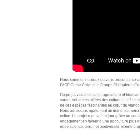
Nous sommes heureux de vous présenter ce court-
l’AOP Corse Calvi et le Groupe Chiroptères Co
Ce projet vise à concilier agriculture et biod
souris, véritables alliées des cultures. Le fi
de ces espèces fascinantes au cœur du vignobl
Nous adressons également un immense merci à to
action. Le projet a pu voir le jour grâce au so
engagement en faveur d’une agriculture plus du
entre science, terroir et biodiversité. Bonne proj